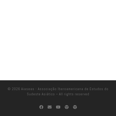
© 2026
Aiaseas - Associação Iberoamericana de Estudos do
Sudeste Asiático
– All rights reserved