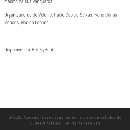
mesmo na sua vanguarda.
Organizadores do Volume:
Paulo Castro Seixas
,
Nuno Canas
Mendes,
Nadine Lobner
Disponível em:
Brill MyBook
© 2026
Aiaseas - Associação Iberoamericana de Estudos do
Sudeste Asiático
– All rights reserved