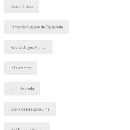
Daniel Simião
Fernando Augusto de Figueiredo
Helena Borges Manuel
Inês Amorim
Isabel Boavida
Joana de Mesquita Lima
Joel Madeira Moreira