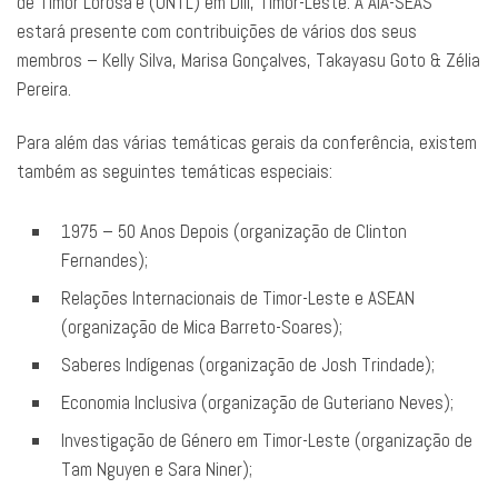
de Timor Lorosa’e (UNTL) em Díli, Timor-Leste. A AIA-SEAS
estará presente com contribuições de vários dos seus
membros – Kelly Silva, Marisa Gonçalves, Takayasu Goto & Zélia
Pereira.
Para além das várias temáticas gerais da conferência, existem
também as seguintes temáticas especiais:
1975 – 50 Anos Depois (organização de Clinton
Fernandes);
Relações Internacionais de Timor-Leste e ASEAN
(organização de Mica Barreto-Soares);
Saberes Indígenas (organização de Josh Trindade);
Economia Inclusiva (organização de Guteriano Neves);
Investigação de Género em Timor-Leste (organização de
Tam Nguyen e Sara Niner);